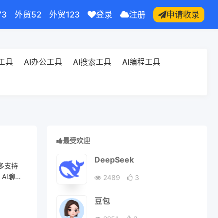
73
外贸52
外贸123
登录
注册
申请收录
频工具
AI办公工具
AI搜索工具
AI编程工具
最受欢迎
DeepSeek
多支持
AI聊天
2489
3
豆包