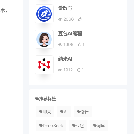
爱改写
技术，
2066
1
豆包AI编程
1996
1
纳米AI
1912
1
推荐标签
聊天
AI
设计
DeepSeek
豆包
阿里