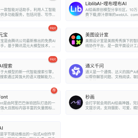
LiblibAI-哩布哩布AI
是一款智能对话助手，利用人工智能
AI绘画原创模型分享社区，10万
提供多功能服务，包括问答、写作、
费下载;原汁原味的webUI、com
...
线A...
Hot
元宝
美图设计室
宝是由腾讯公司最新推出的免费AI
美图设计室是美图秀秀旗下的智
助手，基于腾讯混元大模型技术，为
线协作平台，是一款平面设计工
..
平面设计...
Hot
AI搜索
通义千问
基于大模型的新一代智能搜索引擎，
通义是一个通情、达义的国产AI
I搜索通过其强大的语义理解能力和
以帮你解答问题、文档阅读、联
..
写作总...
荐
font
秒画
nfont是由阿里巴巴体验团队打造的一
会打字就会用的AI绘画神器，完
能强大且图标内容丰富的矢量图标
文提示词，支持摄影、可爱、精
可...
朋克、...
I
I是字节跳动推出的一站式AI创作平