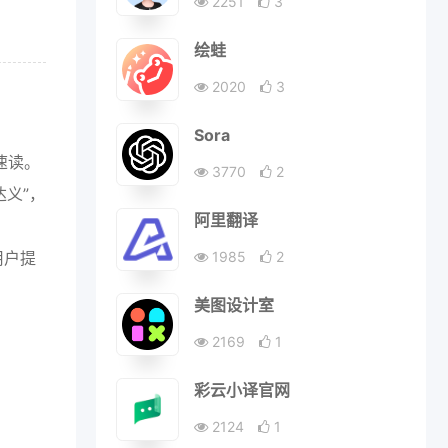
2251
3
绘蛙
2020
3
Sora
速读。
3770
2
达义”，
阿里翻译
用户提
1985
2
美图设计室
2169
1
彩云小译官网
2124
1