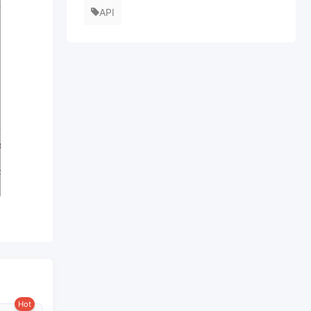
API
Hot