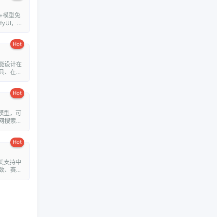
+模型免
fyUI，在
Hot
能设计在
具、在线
Hot
模型，可
网搜索并
Hot
美支持中
致、赛博