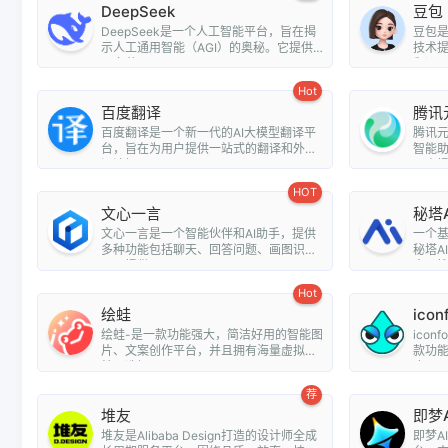
DeepSeek
豆包
DeepSeek是一个人工智能平台，旨在揭
豆包
示人工通用智能（AGI）的奥秘。它提供
技术
了多种...
翻译、情
Hot
百度翻译
腾讯
百度翻译是一个新一代的AI大模型翻译平
腾讯元
台，旨在为用户提供一站式的翻译和外文
智能
阅读解...
用户提.
HOT
文心一言
秘塔
文心一言是一个智能伙伴和AI助手，提供
一个
多种功能包括聊天、回答问题、画图识
秘塔A
图、提供...
全网搜.
Hot
绘蛙
icon
绘蛙-是一款功能强大，简洁好用的智能图
ico
片、文案创作平台，并且拥有海量虚拟模
款功
特可选择...
库，用户
荐
堆友
即梦A
堆友是Alibaba Design打造的设计师全成
即梦A