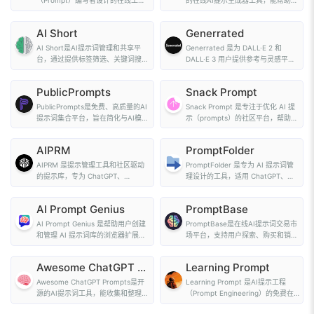
（Prompt）编写者设计的在线工
的在线AI提示生成器工具，能帮助用
具，帮助用户更高效地...
户为不同的A...
AI Short
Generrated
AI Short是AI提示词管理和共享平
Generrated 是为 DALL·E 2 和
台，通过提供标签筛选、关键词搜索
DALL·E 3 用户提供参考与灵感平
和一键复制提示...
台。Gener...
PublicPrompts
Snack Prompt
PublicPrompts是免费、高质量的AI
Snack Prompt 是专注于优化 AI 提
提示词集合平台，旨在简化与AI模型
示（prompts）的社区平台，帮助用
的交互并提高...
户更好地使用 C...
AIPRM
PromptFolder
AIPRM 是提示管理工具和社区驱动
PromptFolder 是专为 AI 提示词管
的提示库，专为 ChatGPT、
理设计的工具，适用 ChatGPT、
Claude、Midjour...
Midjourney 等...
AI Prompt Genius
PromptBase
AI Prompt Genius 是帮助用户创建
PromptBase是在线AI提示词交易市
和管理 AI 提示词库的浏览器扩展工
场平台，支持用户探索、购买和销售
具。工具让用...
适用于多种AI...
Awesome ChatGPT Prompts
Learning Prompt
Awesome ChatGPT Prompts是开
Learning Prompt 是AI提示工程
源的AI提示词工具，能收集和整理各
（Prompt Engineering）的免费在
种用在ChatG...
线学习平台。平台...